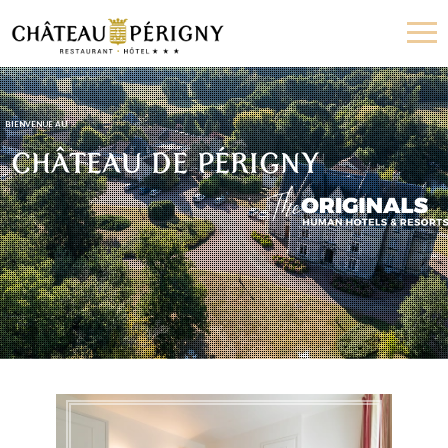
Château
de
Périgny
BIENVENUE AU
CHÂTEAU DE PÉRIGNY