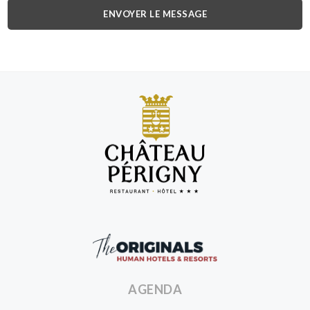
ENVOYER LE MESSAGE
Château
de
Périgny
Originals
Human
AGENDA
Hotels
Resorts