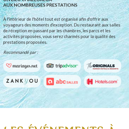
AUX NOMBREUSES PRESTATIONS
À l'intérieur de l'hôtel tout est organisé afin d'offrir aux
voyageurs des moments d'exception. Du restaurant aux salles
de réception en passant par les chambres, les parcs et les
activités proposées, vous serez charmés pour la qualité des
prestations proposées.
Recommandé par :
mariages.net
tripadvisor
The
Originals
Human
Hotel
zankyou
abc
Hotels.com
and
salles
Resorts