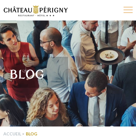
Château
de
Périgny
BLOG
ACCUEIL
BLOG