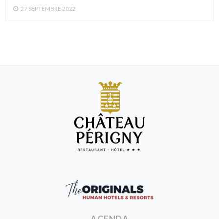
27 SEPTEMBRE 2022
Château
de
Périgny
Originals
Human
AGENDA