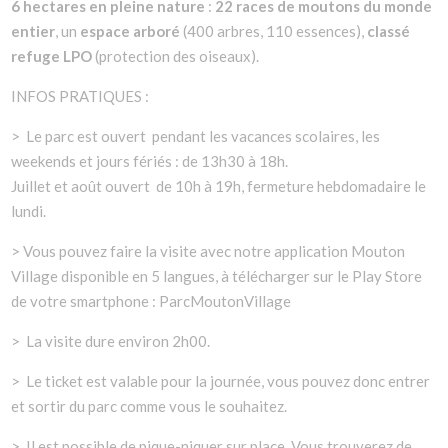
6 hectares en pleine nature
:
22 races de moutons du monde
entier
, un
espace arboré
(400 arbres, 110 essences),
classé
refuge LPO
(protection des oiseaux).
INFOS PRATIQUES :
> Le parc est ouvert pendant les vacances scolaires, les
weekends et jours fériés : de 13h30 à 18h.
Juillet et août ouvert de 10h à 19h, fermeture hebdomadaire le
lundi.
> Vous pouvez faire la visite avec notre application Mouton
Village disponible en 5 langues, à télécharger sur le Play Store
de votre smartphone : ParcMoutonVillage
> La visite dure environ 2h00.
> Le ticket est valable pour la journée, vous pouvez donc entrer
et sortir du parc comme vous le souhaitez.
> Il est possible de pique-niquer sur place. Vous trouverez de