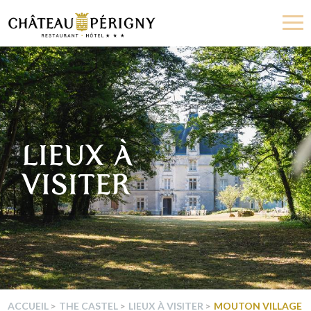
Perigny
Castle
LIEUX À
VISITER
ACCUEIL
THE CASTEL
LIEUX À VISITER
MOUTON VILLAGE