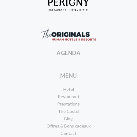
Perigny
Castle
Originals
Human
AGENDA
Hotels
Resorts
MENU
Hotel
Restaurant
Prestations
The Castel
Blog
Offres & Bons cadeaux
Contact